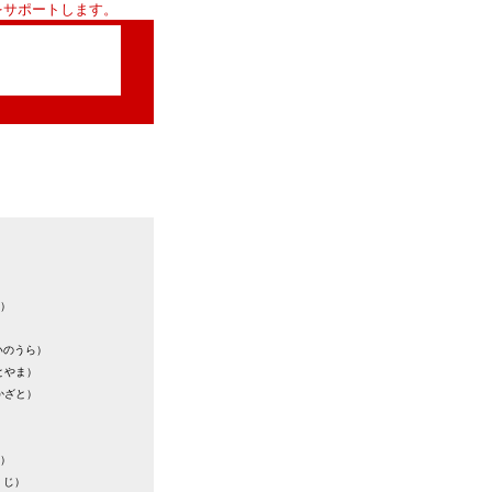
をサポートします。
）
いのうら）
とやま）
かざと）
）
くじ）