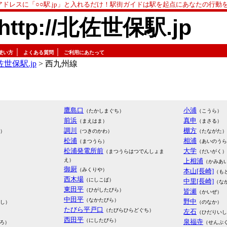
アドレスに「○○駅.jp」と入れるだけ！駅街ガイドは駅を起点にあなたの行動
http://北佐世保駅.jp
｜
｜
使い方
よくある質問
ご利用にあたって
世保駅.jp
> 西九州線
鷹島口
小浦
（たかしまぐち）
（こうら）
前浜
真申
（まえはま）
（まさる）
調川
棚方
）
（つきのかわ）
（たながた）
松浦
相浦
（まつうら）
（あいのうら
松浦発電所前
大学
（まつうらはつでんしょま
（だいがく）
え）
上相浦
（かみあ
御厨
（みくりや）
本山[長崎]
（も
西木場
（にしこば）
中里[長崎]
（な
東田平
（ひがしたびら）
皆瀬
（かいぜ）
中田平
（なかたびら）
野中
し）
（のなか）
たびら平戸口
（たびらひらどぐち）
左石
（ひだりいし
西田平
（にしたびら）
泉福寺
ろ）
（せんぷ