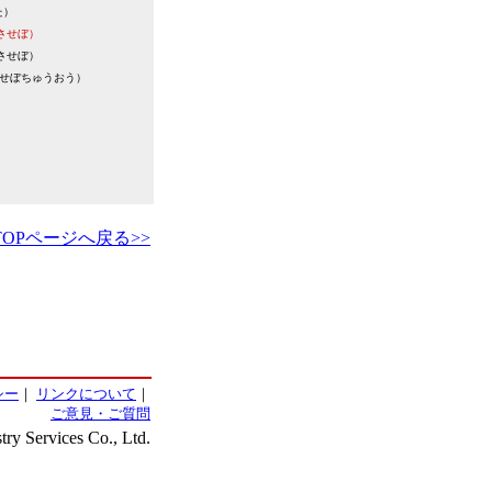
た）
させぼ）
させぼ）
せぼちゅうおう）
）
TOPページへ戻る>>
シー
｜
リンクについて
｜
ご意見・ご質問
ry Services Co., Ltd.