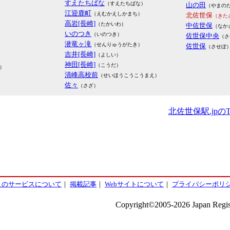
すえたちばな
（すえたちばな）
山の田
（やまの
江迎鹿町
（えむかえしかまち）
北佐世保
（きた
高岩[長崎]
（たかいわ）
中佐世保
（なか
いのつき
（いのつき）
佐世保中央
（さ
潜竜ヶ滝
（せんりゅうがたき）
佐世保
（させぼ
吉井[長崎]
（よしい）
神田[長崎]
（こうだ）
）
清峰高校前
（せいほうこうこうまえ）
佐々
（さざ）
北佐世保駅.jpの
このサービスについて
｜
掲載記事
｜
Webサイトについて
｜
プライバシーポリ
Copyright©2005-2026 Japan Regist