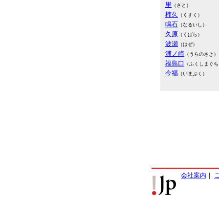
里
（さと）
楠久
（くすく）
鳴石
（なるいし）
久原
（くばら）
波瀬
（はぜ）
浦ノ崎
（うらのさき）
福島口
（ふくしまぐち
今福
（いまぶく）
会社案内
｜