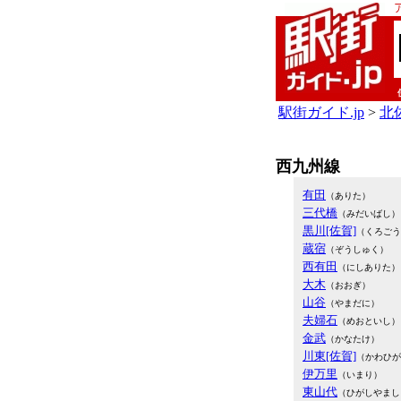
駅街ガイド.jp
>
北佐
西九州線
有田
（ありた）
三代橋
（みだいばし）
黒川[佐賀]
（くろごう
蔵宿
（ぞうしゅく）
西有田
（にしありた）
大木
（おおぎ）
山谷
（やまだに）
夫婦石
（めおといし）
金武
（かなたけ）
川東[佐賀]
（かわひが
伊万里
（いまり）
東山代
（ひがしやまし