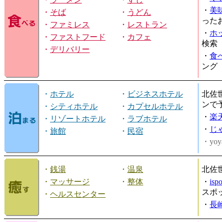
・
美
・
そば
・
うどん
った
・
ファミレス
・
レストラン
・
ホ
・
ファストフード
・
カフェ
検索
・
デリバリー
・
食
ング
・
ホテル
・
ビジネスホテル
北佐
ンで
・
シティホテル
・
カプセルホテル
・
楽
・
リゾートホテル
・
ラブホテル
・
じ
・
旅館
・
民宿
・yoy
・
銭湯
・
温泉
北佐
・
マッサージ
・
整体
・
is
スポ
・
ヘルスセンター
・
長