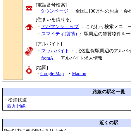
[電話番号検索]
・
タウンページ
： 全国1,100万件のお店
[住まいを借りる]
・
アパマンショップ
： こだわり検索メニュ
・
スマイティ(賃貸)
： 駅周辺の賃貸物件を
[アルバイト]
・
マッハバイト
： 北佐世保駅周辺のアルバ
・
fromA
：
アルバイト求人情報
[地図]
・
Google Map
・
Mapion
路線の駅名一覧
・松浦鉄道
西九州線
近くの駅
5km以内に他の駅はありません