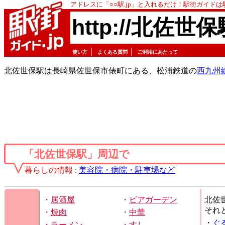
アドレスに「○○駅.jp」と入れるだけ！駅街ガイド
http://北佐世保
｜
｜
使い方
よくある質問
ご利用にあたって
北佐世保駅は長崎県佐世保市俵町にある、松浦鉄道の
西九州
「北佐世保駅」周辺で
暮らしの情報
:
美容院・病院・駐車場など
・
居酒屋
・
ビアガーデン
北佐
それ
・
焼肉
・
中華
・
ぐ
・
ラーメン
・
すし