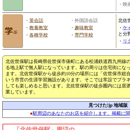
・映画
・
英会話
・外国語会話
北佐
・
教養教室
・
趣味教室
・
ケ
と分
・
各種学校
・
専門学校
・
リ
北佐世保駅は長崎県佐世保市俵町にある松浦鉄道西九州線の
る地上駅で無人駅になっています。駅の周りは住宅街にな
ます。北佐世保駅から徒歩約10分の場所には「佐世保市総
いう市営の生涯学習施設があります。そこでは常設でプラ
しても楽しめると思います。北佐世保駅の徒歩圏内には居
業しています。
見つけた!jp 地域版
●
駅周辺のあなたのお店を紹介します。掲載に
「北佐世保駅」周辺の