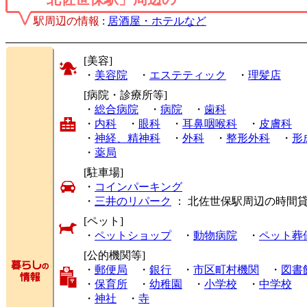
駅周辺の情報
:
居酒屋・ホテルなど
[美容]
・
美容院
・
エステティック
・
理髪店
[病院・診療所等]
・
総合病院
・
病院
・
歯科
・
内科
・
眼科
・
耳鼻咽喉科
・
皮膚科
・
神経、精神科
・
外科
・
整形外科
・
形
・
薬局
[駐車場]
・
コインパーキング
・
三井のリパーク
： 北佐世保駅周辺の時間
[ペット]
・
ペットショップ
・
動物病院
・
ペット葬
[公的機関等]
・
郵便局
・
銀行
・
市区町村機関
・
図書
・
保育所
・
幼稚園
・
小学校
・
中学校
・
神社
・
寺