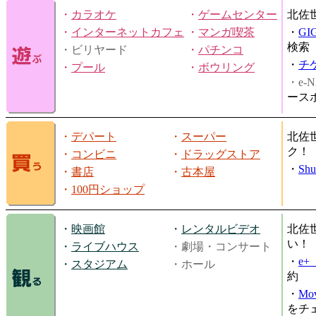
・
カラオケ
・
ゲームセンター
北佐
・
インターネットカフェ
・
マンガ喫茶
・
GI
検索
・ビリヤード
・
パチンコ
・
チ
・
プール
・
ボウリング
・e-N
ース
・
デパート
・
スーパー
北佐
ク！
・
コンビニ
・
ドラッグストア
・
Shu
・
書店
・
古本屋
・
100円ショップ
・
映画館
・
レンタルビデオ
北佐
い！
・
ライブハウス
・劇場・コンサート
・
e
・
スタジアム
・ホール
約
・
Mov
をチ