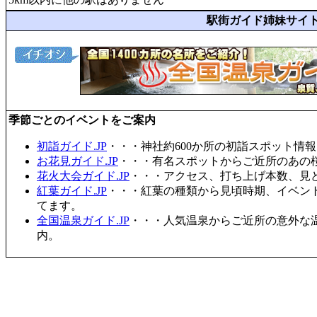
駅街ガイド姉妹サイ
季節ごとのイベントをご案内
初詣ガイド.JP
・・・神社約600か所の初詣スポット情
お花見ガイド.JP
・・・有名スポットからご近所のあの桜
花火大会ガイド.JP
・・・アクセス、打ち上げ本数、見
紅葉ガイド.JP
・・・紅葉の種類から見頃時期、イベン
てます。
全国温泉ガイド.JP
・・・人気温泉からご近所の意外な
内。